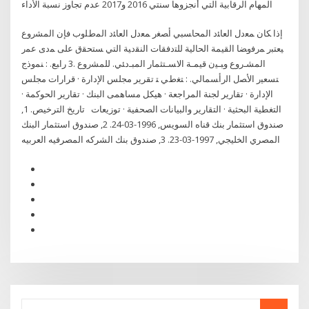
المهام الرقابية التي أنجزوها سنتي 2016 و2017 عدم تجاوز نسبة الأداء
ﺇﺫﺍ ﻜﺎﻥ ﻤﻌﺩل ﺍﻟﻌﺎﺌﺩ ﺍﻟﻤﺤﺎﺴﺒﻲ ﺃﺼﻐﺭ ﻤﻌﺩل ﺍﻟﻌﺎﺌﺩ ﺍﻟﻤﻁﻠﻭﺏ ﻓﺈﻥ ﺍﻟﻤﺸﺭﻭﻉ
ﻴﻌﺘﺒﺭ ﻤﺭﻓﻭﻀﺎ ﺍﻟﻘﻴﻤﺔ ﺍﻟﺤﺎﻟﻴﺔ ﻟﻠﺘﺩﻓﻘﺎﺕ ﺍﻟﻨﻘﺩﻴﺔ ﺍﻟﺘﻲ ﺴﺘﺤﻘﻕ ﻋﻠﻰ ﻤﺩﻯ ﻋﻤﺭ
ﺍﻟﻤﺸـﺭﻭﻉ ﻭﺒـﻴﻥ ﻗﻴﻤـﺔ ﺍﻻﺴـﺘﺜﻤﺎﺭ ﺍﻟﻤﺒـﺩﺌﻲ. ﻟﻠﻤﺸﺭﻭﻉ .3 ﺭﺍﺒﻊ. : ﻨﻤﻭﺫﺝ
ﺘﺴﻌﻴﺭ ﺍﻷﺼل ﺍﻟﺭﺃﺴﻤﺎﻟﻲ. : ﺘﻐﻁﻲ ﺘ ​​​تقرير مجلس الإدارة · قرارات مجلس
الإدارة · تقارير لجنة المراجعة · هيكل مساهمى البنك · تقارير الحوكمة ·
التغطية البحثية · التقارير والبيانات الصحفية · توزيعات تاريخ الترخيص. 1,
صندوق استثمار بنك قناه السويس, 1996-03-24. 2, صندوق استثمار البنك
المصري الخليجي, 1997-03-23. 3, صندوق بنك الشركه المصرفيه العربيه