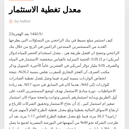
معدل تغطية الاستثمار
by
Author
23‏‏/5‏‏/1442 بعد الهجرة
كيف استثمر مبلغ بسيط في بنك الراجحي من التساؤلات التي يطرحها
العديد من المستثمرين المبتدئين الراغبين في الربح من خلال بنك
الراجحي وتتضح ان افضل طريقة هي .. معدل استخدام الحضر للمياه (دولار
أمريكي/ م 3) 0.05: الحصة المنزلية بالقياس منخفضة: الاستثمار في المياه
والصرف 9.05 مليار دولار أمريكي في العشرين عاماً الأخيرة: التمويل وذكر
مكتب الصرف أن العجز التجاري للمغرب تقلص بنسبة 26.2%، نتيجة
انخفاض الواردات بنسبة كبيرة، فيما وصل مُعدل تغطية الصادرات
للواردات إلى 63%، بعدما كان في السابق في حدود 57%. بعد زيادة
الاحتياطيات.. دورة مبادئ الاستثمار تهدف لوضع المستثمرين الجدد على
أول الطريق وبداية استثمارهم بأسس وثوابت واضحة سواء كان استثمار
صغير ام استثمار كبير ، إذ أن نجاح الاستثمار وتحقيق الشركات للارباح و
ارتفاع الاسواق المالية يعطينا وبلغ معدل تغطية الطرح العام لأسهم شركة
“راميدا” 36.3 مرة، فيما بلغ معدل تغطية الطرح الخاص 1.17 مرة، بعد أن
طرحت الشركة نحو 49% من أسهمها في البورصة المصرية لجمع ما يصل
إلى 1.755 مليار جنيه، ومن انخفاض معدل التوظيف. وقال التقرير إن "ما