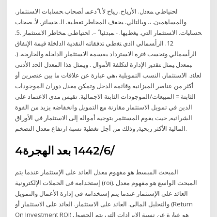
اﺤﺘﻴﺎطﻲ ﻤﻌدل. اﻷرﺒﺎح. رﺒﺎح ﻷ ﺎﹰدﻋﻤ. أﺼﺤﺎب ﺤﺴﺎﺒﺎت اﻻﺴﺘﺜﻤﺎر.
واﻟﻤﺴﺎﻫﻤﻴن. ،. وﺒﺎﻟﺘﺎﻟﻲ. ﻴﺨﻔف اﻟﻤﺨﺎطر ﺘﻐطﻴﺔ. اﻟ. ﺨﺴﺎﺌر. ﻷ. ﺼﺤﺎب
ﺤﺴﺎﺒﺎت. اﻻﺴﺘﺜﻤﺎر اﻟﺘﻲ. ﻴﻐطﻴﻬﺎ. - ﻤﺒدﺌﻴﺎﹰ –. اﺤﺘﻴﺎطﻲ ﻤﺨﺎطر اﻻﺴﺘﺜﻤﺎر .5.
12. ﺍﻟﺭﺃﺴﻤﺎﻟﻲ ﺍﻟﺫﻱ ﺘﻐﻁﻲ ﺘﺩﻓﻘﺎﺘﻪ ﺍﻟﻨﻘﺩﻴﺔ ﺍﻟﺩﺍﺨﻠﺔ ﻗﻴﻤﺔ ﺍﻹﻨﻔﺎﻕ
ﺍﻟﺭﺃﺴﻤﺎﻟﻲ ﻭﺘﺤﺴﺏ ﻓﺘﺭﺓ ﺍﻻﺴﺘﺭﺩﺍﺩ ﺒﻘﺴﻤﺔ ﺍﻻﺴﺘﺜﻤﺎﺭ ﺍﻟﺩﺍﺨﻠﺔ ﻭﺍﻟﺨﺎﺭﺠﺔ. (.
ﺒﻤﻌﺩل ﻴﻤﺜل ﺘﻘﺩﻴﺭ ﺍﻹﺩﺍﺭﺓ ﻟﺘﻜﻠﻔﺔ ﺍﻷﻤﻭﺍل . ﻭﻴﻤﺜل ﻫﺫﺍ ﺍﻟﻤﻌﺩل ﺍﻟﺤﺩ ﺍﻷﺩﻨﻰ
ﻟﻌﺎﺌﺩ. ﺍﻻﺴﺘﺜﻤﺎﺭ. النسب التمويلية ،هي عبارة عن علاقات ما بين عنصرين أو
أكثر من عناصر الميزانية وقائمة الدخل وتمكن معدل دوران الموجودات
الثابتة = المبيعات/الموجودات الثابتة الاجمالية. تقيس مدى الاعتماد على
الدين في تمويل الاستثمار مقارنة مع التمويل وانخفاضه يزيد من القوة
الشرائية, حيث يقوم المستثمر بتوجيه أمواله إلى الاستثمار في الأوراق
المالية الأكثر ربحية, وذلك من أجل تغطية نسبة ارتفاع معدل التضخم.
4‏‏/6‏‏/1442 بعد الهجرة
المبحث المبسط هو مفهوم معدل العائد على الإستثمار عندما يتم
إستخدامه فى الحملات الإلكترونية (roi). المبحث الواسع هو مفهوم معدل
العائد على الإستثمار عندما يتم إستخدامه فى إدارة الأعمال والتمويل
والتحليل المالى. العائد على الاستثمار. العائد على الاستثمار أو (Return
On Investment ROI) هو عبارة عن نسبة الإيرادات التي يتم الحصول