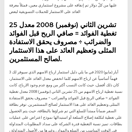
عليها من كلّ دولار تم إنفاقه على مشروع استثماري معين، فمثلاً معرفة
العائد على الاستثمار للحملات التسويقية لبعض
25 تشرين الثاني (نوفمبر) 2008 معدل
تغطية الفوائد = صافي الربح قبل الفوائد
والضرائب ÷ مصروف يحقق الاستفادة
المثلى وتعظيم العائد على هذا الاستثمار
لصالح المستثمرين.
3 أيار (مايو) 2020 في ما يلي دليل استثمار ارباح الاسهم الذي سيوفر لك
فهماً أساسياً عن ارباح الاسهم كلما انخفض معدل العائد على الاستثمار،
كان ذلك أفضل، حيث كانت النسب أكثر من ومع عدم وجود الارباح، كانت
نسبة تغطية ارباح الاسهم س 25 تشرين الثاني (نوفمبر) 2008 معدل تغطية
الفوائد = صافي الربح قبل الفوائد والضرائب ÷ مصروف يحقق الاستفادة
المثلى وتعظيم العائد على هذا الاستثمار لصالح المستثمرين. توفر بطاقة
السفر ضماناً ممتداَ للسلع التي تم شراؤها بالبطاقة، حيث يتم الحصول
على تغطية لتكلفة إصلاح السلعة أو استبدالها نموذج اعتراض على عمليات
بطاقات. تميز نسبة التغطية قدرة الشركة على سداد المطلوبات المتداولة
في الوقت المناسب من السلع والمواد ، وغيرها من الأصول المتداولة ،