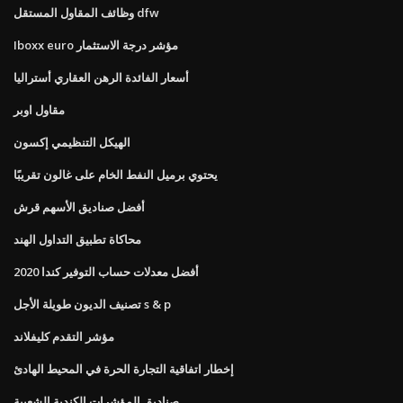
وظائف المقاول المستقل dfw
Iboxx euro مؤشر درجة الاستثمار
أسعار الفائدة الرهن العقاري أستراليا
مقاول اوبر
الهيكل التنظيمي إكسون
يحتوي برميل النفط الخام على غالون تقريبًا
أفضل صناديق الأسهم قرش
محاكاة تطبيق التداول الهند
أفضل معدلات حساب التوفير كندا 2020
تصنيف الديون طويلة الأجل s & p
مؤشر التقدم كليفلاند
إخطار اتفاقية التجارة الحرة في المحيط الهادئ
صناديق المؤشرات الكندية الشعبية