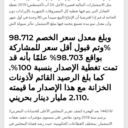
مثل الاستثمارات المالية قصيرة الأجل. 24 آب (أغسطس) 2019 نقطة
التعادل التي يتم فيها تغطية كل المصروفات الشهرية بالإيرادات دون
الحاجة لدعم إذا افترضنا أن الإنتاج/البيع سيبدأ من 80 وحدة في أول شهر
وأن معدل نمو مدة تصنيع يتجمد فيها مبلغ الاستثمار، تتأثر سيولة الش
وبلغ معدل سعر الخصم 98.712
%وتم قبول أقل سعر للمشاركة
بواقع 98.703% علمًا بأنه قد
تمت تغطية الإصدار بنسبة 100%.
كما بلغ الرصيد القائم لأذونات
الخزانة مع هذا الإصدار ما قيمته
2.110 مليار دينار بحريني.
3‏‏/6‏‏/1442 بعد الهجرة كشف تقرير المجلس الأعلى للحسابات المغربي
برسم سنة 2018 وجود نقائص على مستوى مؤشرات تنفيذ نفقات
الاستثمار، بمختلف القطاعات الحكومية، حيث رصد قضاة المجلس في