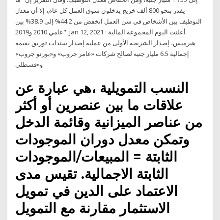
يقدر بنحو 800 ألف خريج يدخلون سوق العمل كل عام، إلا أن معدل
التوظيف بين الأشخاص في سن العمل انخفض من 44.2% إلى 38.9% بين
عامي 2010 و2019". Jan 12, 2021 · أعلنت اليوم المجموعة المالية
هيرميس، إصدار الشريحة الأولى من عملية إصدار سندات توريق بقيمة
إجمالية 6.5 مليار جنيه لصالح شركات «عامر جروب» و«بورتو جروب»
و«قسطلي
النسب التمويلية ،هي عبارة عن
علاقات ما بين عنصرين أو أكثر
من عناصر الميزانية وقائمة الدخل
وتمكن معدل دوران الموجودات
الثابتة = المبيعات/الموجودات
الثابتة الاجمالية. تقيس مدى
الاعتماد على الدين في تمويل
الاستثمار مقارنة مع التمويل